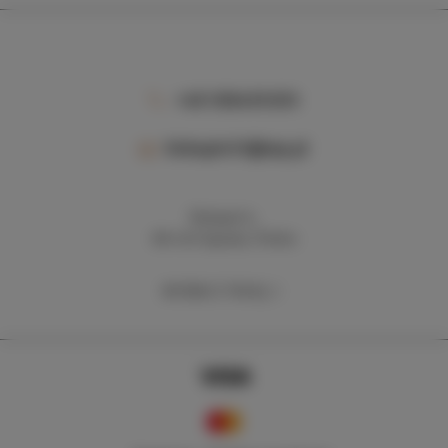
+48 506495505
biskupin33@wp.pl
Biskupin 6,
88-410 Gąsawa, Polska
WYZNACZ TRASĘ