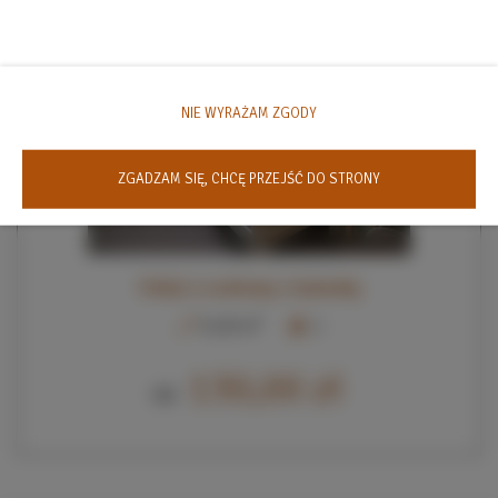
NIE WYRAŻAM ZGODY
ZGADZAM SIĘ, CHCĘ PRZEJŚĆ DO STRONY
Pokój 1-osobowy z łazienką
2
15,00 m
1
130,00 zł
Od