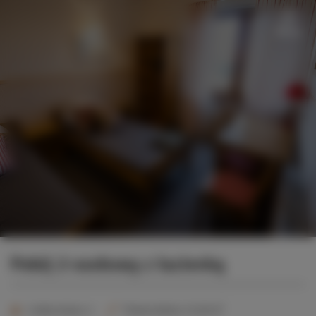
Menu
Pokój 2-osobowy z łazienką
2
Liczba miejsc:
2
Powierzchnia:
15,00 m