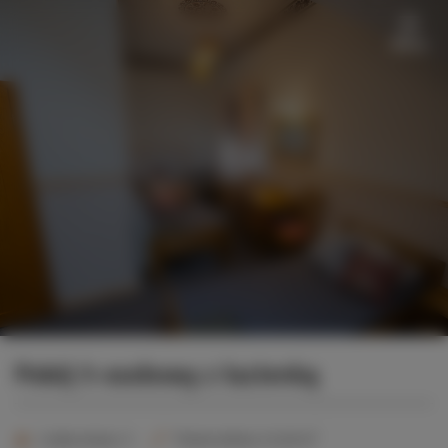
Menu
Pokój 5-osobowy z łazienką
2
Liczba miejsc:
5
Powierzchnia:
25,00 m