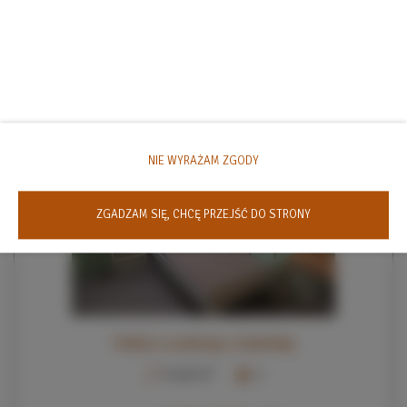
Proponowane Oferty
NIE WYRAŻAM ZGODY
ZGADZAM SIĘ, CHCĘ PRZEJŚĆ DO STRONY
Pokój 1-osobowy z łazienką
2
15,00 m
1