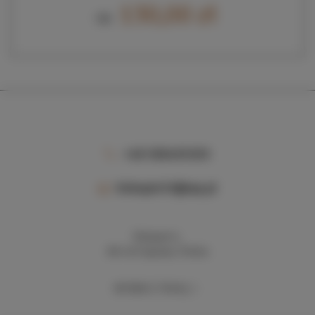
130,00 zł
Od
+48 506495505
biskupin33@wp.pl
Biskupin 6,
88-410 Gąsawa, Polska
WYZNACZ TRASĘ