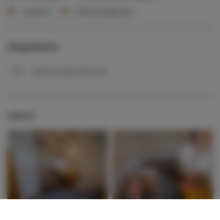
1 sypialnia
5 łóżek pojedynczych
Udogodnienia
Obiekt przyjazny dla dzieci
Galeria