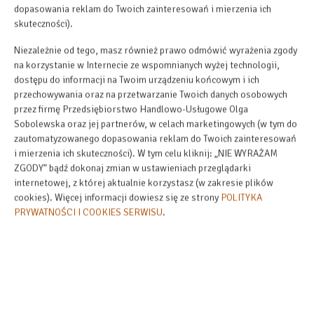
dopasowania reklam do Twoich zainteresowań i mierzenia ich
skuteczności).
Niezależnie od tego, masz również prawo odmówić wyrażenia zgody
na korzystanie w Internecie ze wspomnianych wyżej technologii,
dostępu do informacji na Twoim urządzeniu końcowym i ich
przechowywania oraz na przetwarzanie Twoich danych osobowych
przez firmę Przedsiębiorstwo Handlowo-Usługowe Olga
Sobolewska oraz jej partnerów, w celach marketingowych (w tym do
zautomatyzowanego dopasowania reklam do Twoich zainteresowań
i mierzenia ich skuteczności). W tym celu kliknij: „NIE WYRAŻAM
ZGODY” bądź dokonaj zmian w ustawieniach przeglądarki
internetowej, z której aktualnie korzystasz (w zakresie plików
cookies). Więcej informacji dowiesz się ze strony
POLITYKA
Cena już od
PRYWATNOŚCI I COOKIES SERWISU
.
350,00 zł
ZAREZERWUJ TERAZ
sprawdź dostępność
zobacz cennik